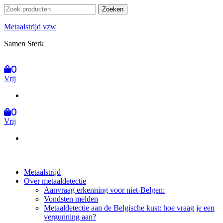
Ga
Zoeken
Zoeken
naar
naar:
de
Metaalstrijd vzw
inhoud
Samen Sterk
0
Vrij
0
Vrij
Metaalstrijd
Over metaaldetectie
Aanvraag erkenning voor niet-Belgen:
Vondsten melden
Metaaldetectie aan de Belgische kust: hoe vraag je een
vergunning aan?