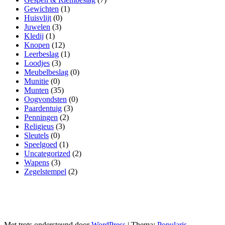
Gewichten
(1)
Huisvlijt
(0)
Juwelen
(3)
Kledij
(1)
Knopen
(12)
Leerbeslag
(1)
Loodjes
(3)
Meubelbeslag
(0)
Munitie
(0)
Munten
(35)
Oogvondsten
(0)
Paardentuig
(3)
Penningen
(2)
Religieus
(3)
Sleutels
(0)
Speelgoed
(1)
Uncategorized
(2)
Wapens
(3)
Zegelstempel
(2)
Met trots ondersteund door
WordPress
|
Thema:
Popularis