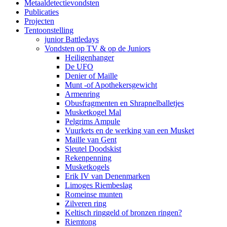
Metaaldetectievondsten
Publicaties
Projecten
Tentoonstelling
junior Battledays
Vondsten op TV & op de Juniors
Heiligenhanger
De UFO
Denier of Maille
Munt -of Apothekersgewicht
Armenring
Obusfragmenten en Shrapnelballetjes
Musketkogel Mal
Pelgrims Ampule
Vuurkets en de werking van een Musket
Maille van Gent
Sleutel Doodskist
Rekenpenning
Musketkogels
Erik IV van Denenmarken
Limoges Riembeslag
Romeinse munten
Zilveren ring
Keltisch ringgeld of bronzen ringen?
Riemtong